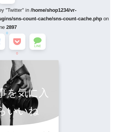
ey "Twitter" in
/home/shop1234/vr-
ugins/sns-count-cache/sns-count-cache.php
on
ine
2897
0
LINE
0
事を気に入
らいいね