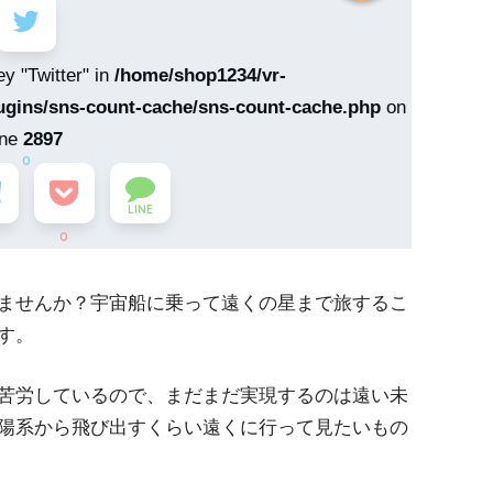
ey "Twitter" in
/home/shop1234/vr-
ugins/sns-count-cache/sns-count-cache.php
on
ine
2897
0
LINE
0
ませんか？宇宙船に乗って遠くの星まで旅するこ
す。
苦労しているので、まだまだ実現するのは遠い未
陽系から飛び出すくらい遠くに行って見たいもの