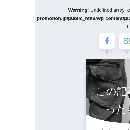
Warning
: Undefined array k
promotion.jp/public_html/wp-content/pl
l
0
0
この記
った