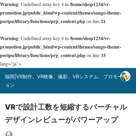
Warning
/home/shop1234/vr-
: Undefined array key 4 in
promotion.jp/public_html/wp-content/themes/sango-theme-
poripu/library/functions/prp_content.php
21
on line
Warning
/home/shop1234/vr-
: Undefined array key 4 in
promotion.jp/public_html/wp-content/themes/sango-theme-
poripu/library/functions/prp_content.php
33
on line
lang="ja">
福岡|VR制作、VR映像、撮影、VRシステム、プロモーシ
ョン
VRで設計工数を短縮するバーチャル
デザインレビューがパワーアップ